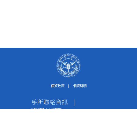
個資政策
|
個資聲明
系所聯絡資訊
|
網頁維護人：楊佳穎
個資保護聯絡窗口：紀淑珍助理
電話：02-2621-5656轉2612
傳真：02-2620-9651
地址：251301 新北市淡水區英專路151號 水環系