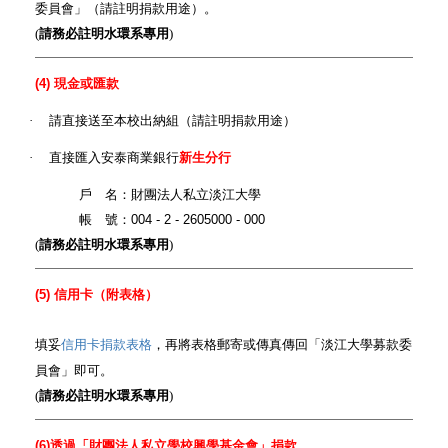
委員會」（請註明捐款用途）。
(
請
務必
註明水環系專用
)
(4)
現金或匯款
·
請直接送至本校出納組（請註明捐款用途）
·
直接匯入安泰商業銀行
新生分行
戶 名：財團法人私立淡江大學
帳 號：
004 - 2 - 2605000 - 000
(
請
務必
註明水環系專用
)
(5)
信用卡（附表格）
填妥
信用卡捐款表格
，再將表格郵寄或傳真傳回「淡江大學募款委
員會」即可。
(
請
務必
註明水環系專用
)
(6)
透過「財團法人私立學校興學基金會」捐款