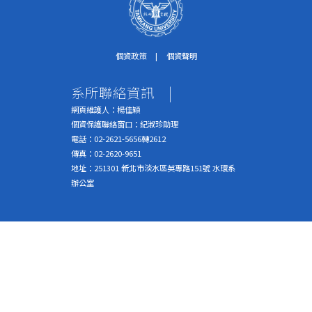
個資政策
|
個資聲明
系所聯絡資訊
|
網頁維護人：楊佳穎
個資保護聯絡窗口：紀淑珍助理
電話：02-2621-5656轉2612
傳真：02-2620-9651
地址：251301 新北市淡水區英專路151號 水環系
辦公室