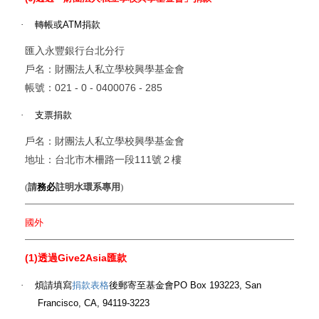
·
轉帳或
ATM
捐款
匯入永豐銀行台北分行
戶名：財團法人私立學校興學基金會
021 - 0 - 0400076 - 285
帳號：
·
支票捐款
戶名：財團法人私立學校興學基金會
111
地址：台北市木柵路一段
號２樓
(
請
務必
註明水環系專用
)
國外
(1)
Give2Asia
透過
匯款
·
煩請填寫
捐款表格
後郵寄至基金會
PO Box 193223, San
Francisco, CA, 94119-3223