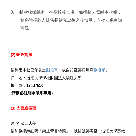
3.
捐款收據紙本，存檔於校友處。如捐款人需紙本收據，
務必請捐款人提供捐款完成後之收執單，向校友處申請
寄送。
(2)
郵政劃撥
請利用本校已印妥之
劃撥單
，或自行至郵局填寫
劃撥單
。
戶 名：淡江大學學校財團法人淡江大學
帳 號：
17137650
(
請
務必
註明水環系專用
)
(3)
支票或匯票
戶
名
:
淡江大學
請加劃橫線註明「禁止背書轉讓」，以掛號郵寄至「淡江大學募款