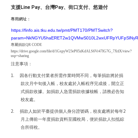
支援Line Pay、台灣Pay、街口支付、悠遊付
專用網址：
https://finfo.ais.tku.edu.tw/pmt/PMT170/PMTSwitch?
param=NkNGYU5haERET2w1QVMwS010L2wxUFRpYUFpSlNyRk
專屬捐款QR CODE
https://drive.google.com/file/d/1GxpyW23eP05zKdALS6Vr47IG7G_7XtlX/view?
usp=sharing
注意事項：
1.
因各行動支付業者所需作業時間不同，每筆捐款將於捐
款次月中旬後入帳，校友處於入帳程序完成後，開立正
式捐款收據。如捐款人急需捐款收據核帳，請務必告知
校友處。
2.
2
捐款人如於平臺提供個人身分證號碼，校友處將於每年
月上傳前一年度捐款資料至國稅局，便於捐款人扣抵綜
合所得稅。