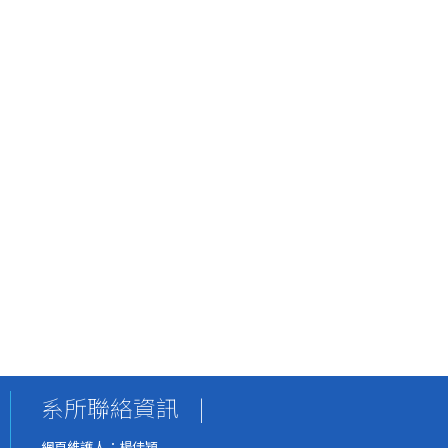
系所聯絡資訊
|
網頁維護人：楊佳穎