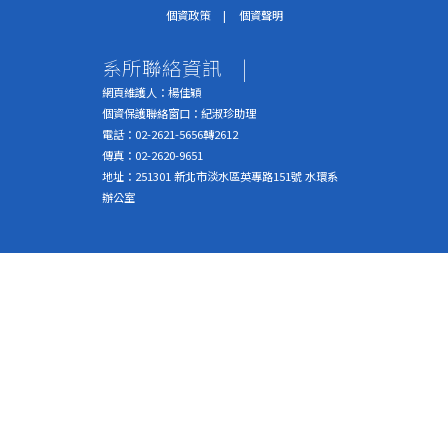
個資政策
|
個資聲明
系所聯絡資訊
|
網頁維護人：楊佳穎
個資保護聯絡窗口：紀淑珍助理
電話：02-2621-5656轉2612
傳真：02-2620-9651
地址：251301 新北市淡水區英專路151號 水環系
辦公室