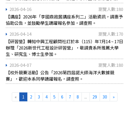
2026-04-16
瀏覽人數:180
【講座】2026年「李國鼎故居講座系列二」活動資訊，請惠予
協助公告，並鼓勵學生踴躍報名參加，請查照。
2026-04-14
瀏覽人數:170
【研習營】轉知中興工程顧問社訂於本（115）年7月14 ~ 17日
辦理「2026新世代工程設計研習營」，敬請貴系所推薦大學
生、研究生、博士生參加。
2026-04-07
瀏覽人數:180
【校外競賽活動】公告「2026第四屆諾大師海洋大數據競
賽」，歡迎本系同學踴躍報名，請查照。
«
1
2
3
4
5
6
7
8
...
29
30
»