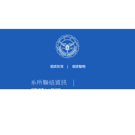
個資政策
|
個資聲明
系所聯絡資訊
|
網頁維護人：楊佳穎
個資保護聯絡窗口：紀淑珍助理
電話：02-2621-5656轉2612
傳真：02-2620-9651
地址：251301 新北市淡水區英專路151號 水環系
辦公室