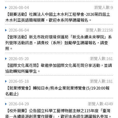
2026-08-04
瀏覽人數:9
【競賽活動】社團法人中國土木水利工程學會-2026第四屆土
木水利盃英語簡報競賽，歡迎本系同學踴躍報名。
2026-06-04
瀏覽人數:22158
【營隊活動】新北市政府環境保護局「新北永續未來學院」系
列營隊活動訊息，請貴校（系所）鼓勵學生踴躍報名，請查
照。
2026-05-20
瀏覽人數:161
【國際文化萬花筒】敬邀參加國際文化萬花筒分享活動，並請
協助轉知所屬學生。
2026-05-18
瀏覽人數:181
【就業博覽會】轉知日本/熊本企業就業博覽會(5/19 20:00報
名截止)
2026-04-29
瀏覽人數:4349
【校外競賽】公告國立科學工藝博物館主辦之115年度「臺灣
能―永續能源創意實作競賽」，歡迎本系師生踴躍報名參加。