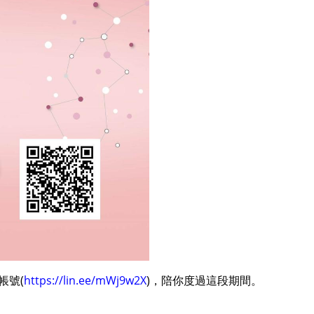
帳號(
https://lin.ee/mWj9w2X
)
，陪你度過這段期間。