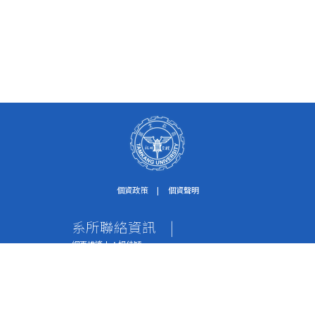
個資政策
|
個資聲明
系所聯絡資訊
|
網頁維護人：楊佳穎
個資保護聯絡窗口：紀淑珍助理
電話：02-2621-5656轉2612
傳真：02-2620-9651
地址：251301 新北市淡水區英專路151號 水環系