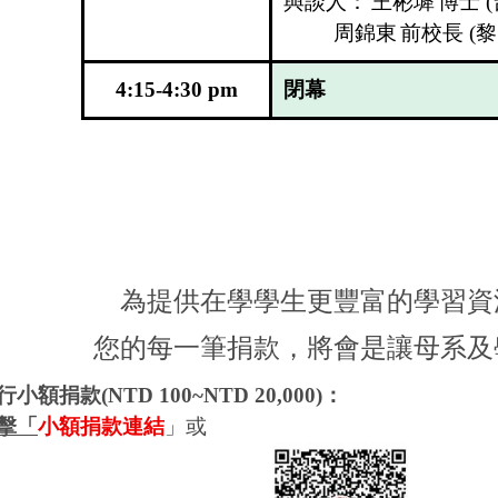
與談人：
王彬墀
博士
(
周錦東
前校長
(
黎
4:15-4:30 pm
閉幕
為提供在學學生更豐富的學習資
您的每一筆捐款，將會是讓母系及
行小額捐款
(NTD 100~NTD 20,000)
：
擊「
小額捐款連結
」或