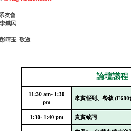
系友會
李鐵民
彭晴玉
敬邀
論壇議程
11:30 am- 1:30
來賓報到、餐敘
(E680
pm
1:30- 1:40 pm
貴賓致詞