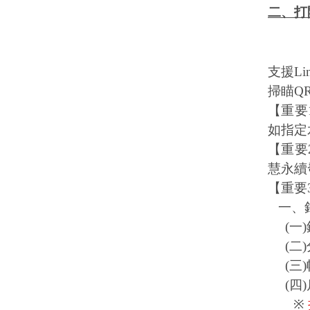
二、打
支援
Li
掃瞄
Q
【重要
如指定
【重要
慧永續
【重要
一、
(
一
)
(
二
)
(
三
)
(
四
)
※