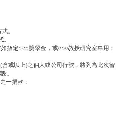
方式。
式。
(
如指定○○○獎學金，或○○○教授研究室專用；
0
(
含或以上
)
之個人或公司行號，將列為此次智
感謝。
式之一捐款：