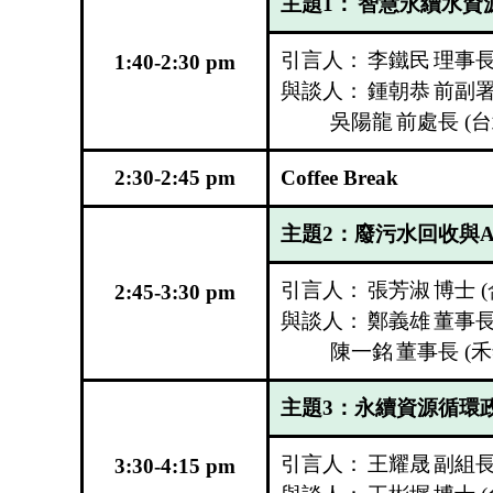
主題
1
：
智慧永續水資
引言人：
李鐵民
理事
1:40-2:30 pm
與談人：
鍾朝恭
前副
吳陽龍
前處長
(
台
2:30-2:45 pm
Coffee Break
主題
2
：廢污水回收與
A
引言人：
張芳淑
博士
(
2:45-3:30 pm
與談人：
鄭義雄
董事
陳一銘
董事長
(
禾
主題
3
：永續資源循環
引言人：
王耀晟
副組
3:30-4:15 pm