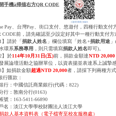
開手機
à
掃描右方
QR CODE
ne Pay
、台灣
Pay
、街口支付、悠遊付，四種行動支付
R CODE
前，請先確認至少設定好其中一種行動支付方
1
】請於「
捐款人姓名
」欄位填寫「姓名
+
捐款用途
」
水環系
系務專用
，則只需填寫
捐款人姓名
即可
)
。
2
】於
114
年
10
月
31
日
(
五
)
前，捐款金額達
NTD 20,00
發展論壇活動之協辦單位，以資表揚並表達系上誠摯
3
】如捐款金額
超過
NT
D
20,000
者，請採下列兩種方
銀行匯款：
銀行：中國信託商業銀行
(
代碼：
822)
分行：敦南分行
(0163)
帳號：
163-5411-66890
戶名：淡江大學學校財團法人淡江大學
捐款人基本資料表
（
電子檔寄至校友服務處
）