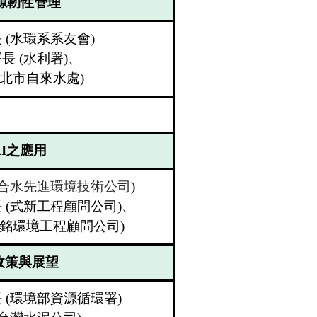
源靭性管理
長
(
水環系系友會
)
署長
(
水利署
)
、
北市自來水處
)
I
之應用
合水先進環境技術公司
)
長
(
式新工程顧問公司
)
、
銘環境工程顧問公司
)
政策與展望
長
(
環境部資源循環署
)