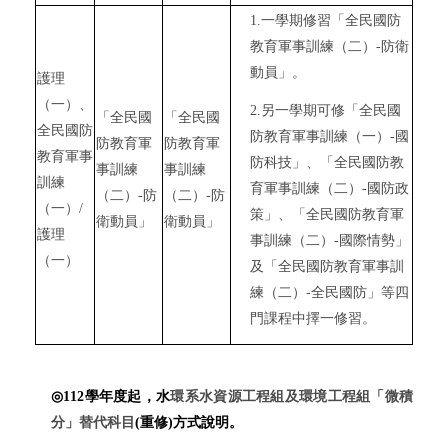
1.
一學期修習「全民國防
教育軍事訓練（二）
-
防衛
動員」。
護理
（一）、
2.
另一學期可修「全民國
「全民國
「全民國
全民國防
防教育軍事訓練（一）
-
國
防教育軍
防教育軍
教育軍事
防科技」、「全民國防教
事訓練
事訓練
訓練
育軍事訓練（二）
-
國防政
（二）
-
防
（二）
-
防
（一）
/
策」、「全民國防教育軍
衛動員」
衛動員」
護理
事訓練（二）
-
國際情勢」
（一）
及「全民國防教育軍事訓
練（二）
-
全民國防」等四
門課程中擇一修習。
◎
112
學年度起，水
環系水資源工程組及環境工程組「微積
分」替代科目
(
重修
)
方式說明。