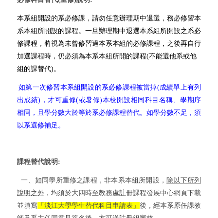
本系組開設的系必修課，請勿任意辦理期中退選，務必修習本
系本組所開設的課程。一旦辦理期中退選本系組所開設之系必
修課程，將視為未曾修習過本系本組的必修課程，之後再自行
加選課程時，仍必須為本系本組所開的課程
(
不能選他系或他
組的課替代
)
。
如第一次修習本系組開設的系必修課程被當掉
(
成績單上有列
出成績
)
，才可重修
(
或暑修
)
本校開設相同科目名稱、學期序
相同，且學分數大於等於系必修課程替代。如學分數不足，須
以系選修補足。
課程替代說明
:
一、如同學所重修之課程，非本系本組所開設，
除以下所列
說明之外
，均須於大四時至教務處註冊課程發展中心網頁下載
並填寫
「淡江大學學生替代科目申請表」
後，經本系原任課教