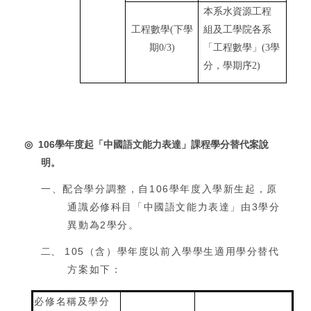
本系水資源工程
工程數學
(
下學
組及工學院各系
期
0/3)
「工程數學」
(3
學
分，學期序
2)
106
學年度起「中國語文能力表達」課程學分替代案說
◎
明。
配合學分調整，自
106
學年度入學新生起，原
一、
通識必修科目「中國語文能力表達」由
3
學分
異動為
2
學分。
105
（含）學年度以前入學學生適用學分替代
二、
方案如下：
必修名稱及學分