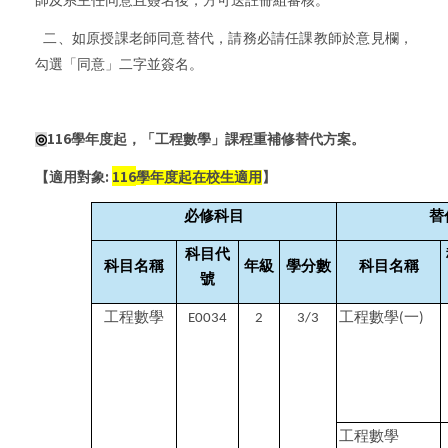
師及系主任同意且簽名後，方可送註冊組審核。
二、如原授課老師同意替代，請務必請任課教師於意見欄，
勾選「同意」二字並簽名。
116
◎
學年度起，
「工程數學」課程重補修替代方案。
:
116
【適用對象
學年度起在校生適用
】
必修科目
替
科目代
科目名稱
年級
學分數
科目名稱
號
工程數學
工程數學
一
E0034
2
3/3
(
)
工程數學