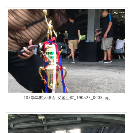
107學年度大環盃-女籃亞軍_190527_0003.jpg