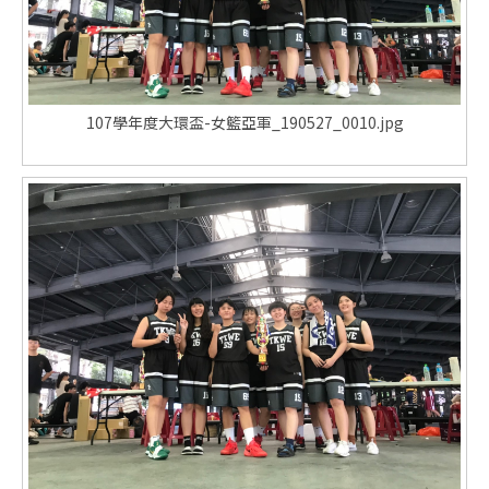
107學年度大環盃-女籃亞軍_190527_0010.jpg