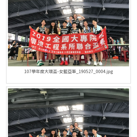
107學年度大環盃-女籃亞軍_190527_0004.jpg