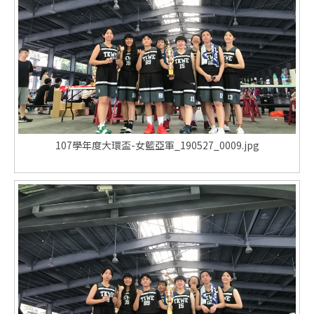
107學年度大環盃-女籃亞軍_190527_0009.jpg