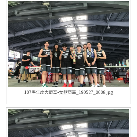
107學年度大環盃-女籃亞軍_190527_0008.jpg