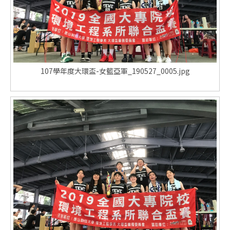
107學年度大環盃-女籃亞軍_190527_0005.jpg