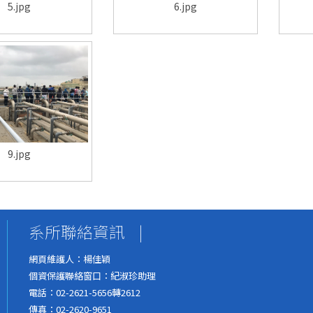
5.jpg
6.jpg
9.jpg
系所聯絡資訊
|
網頁維護人：楊佳穎
個資保護聯絡窗口：紀淑珍助理
電話：02-2621-5656轉2612
傳真：02-2620-9651