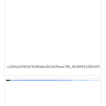
o256b2bf383d76189a8a3b52639aee786_462069321854297810