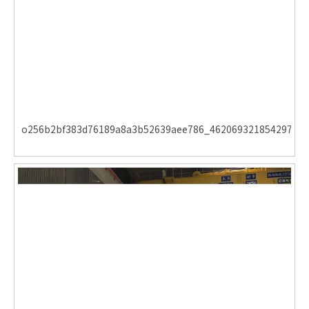
o256b2bf383d76189a8a3b52639aee786_462069321854297810