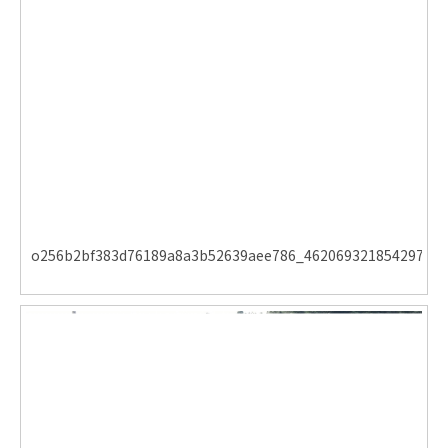
o256b2bf383d76189a8a3b52639aee786_462069321854297810