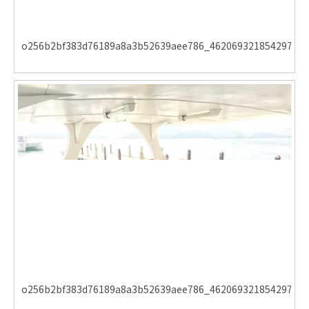
o256b2bf383d76189a8a3b52639aee786_462069321854297810
o256b2bf383d76189a8a3b52639aee786_462069321854297810