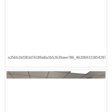
o256b2bf383d76189a8a3b52639aee786_462069321854297810