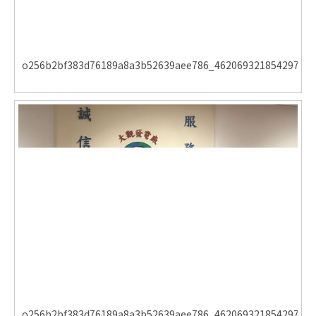
o256b2bf383d76189a8a3b52639aee786_462069321854297810
o256b2bf383d76189a8a3b52639aee786_462069321854297810