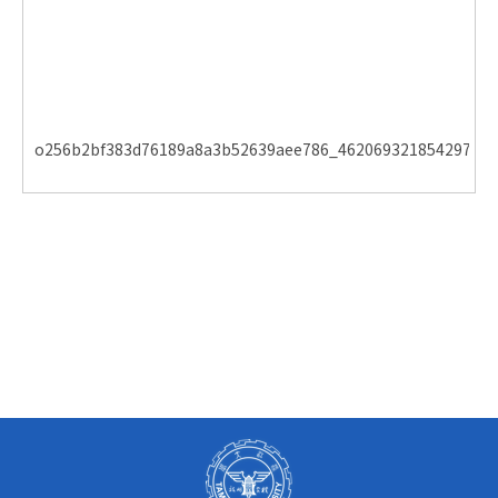
o256b2bf383d76189a8a3b52639aee786_462069321854297810