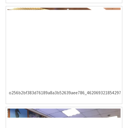
o256b2bf383d76189a8a3b52639aee786_462069321854297810