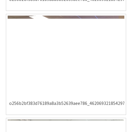
o256b2bf383d76189a8a3b52639aee786_462069321854297810