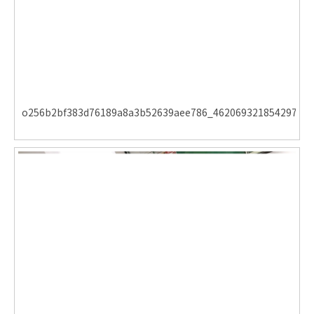
o256b2bf383d76189a8a3b52639aee786_462069321854297810