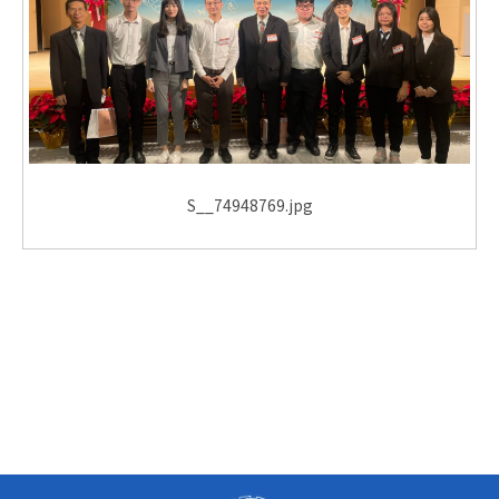
S__74948769.jpg