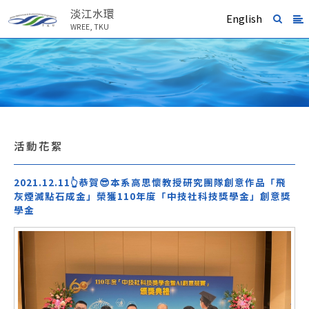
淡江水環
English
WREE, TKU
活動花絮
2021.12.11👆恭賀😎本系高思懷教授研究團隊創意作品「飛
灰煙滅點石成金」榮獲110年度「中技社科技獎學金」創意獎
學金