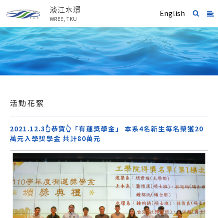
淡江水環
English
WREE, TKU
活動花絮
2021.12.3👆恭賀👆「有蓮獎學金」 本系4名新生每名榮獲20
萬元入學獎學金 共計80萬元