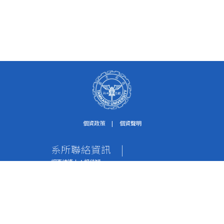
個資政策
|
個資聲明
系所聯絡資訊
|
網頁維護人：楊佳穎
個資保護聯絡窗口：紀淑珍助理
電話：02-2621-5656轉2612
傳真：02-2620-9651
地址：251301 新北市淡水區英專路151號 水環系
辦公室