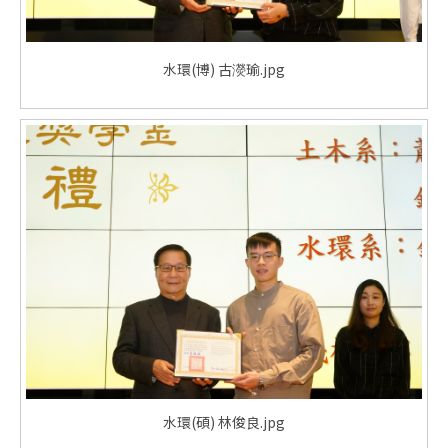
水環(博) 古濙瑜.jpg
水環(碩) 林俊良.jpg