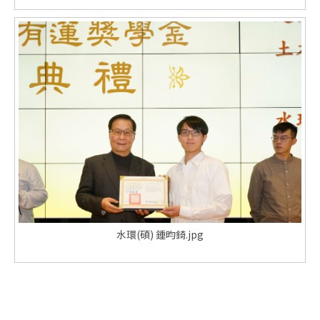
水環(碩) 鍾昀錡.jpg