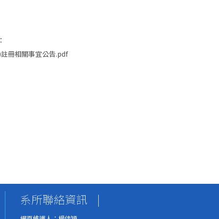
：
1)註冊相關事宜公告.pdf
系所聯絡資訊
|
網頁維護人：楊佳穎