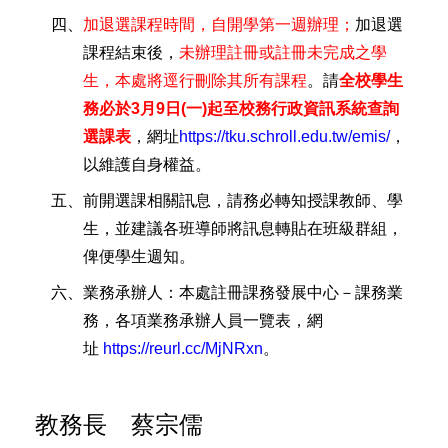
四、
加退選課程時間，自開學第一週辦理；
加退選
課程結束後，
未辦理註冊或註冊未完成之學
生，本處將逕行刪除其所有課程
。請
全校學生
務必於
3
月
9
日
(
一
)
起至校務行政資訊系統查詢
選課表
，網址
https://tku.schroll.edu.tw/emis/
，
以維護自身權益。
五、前開選課相關訊息，請務必轉知授課教師、學
生，並建議各班導師將訊息轉貼在班級群組，
俾便學生週知。
六、業務承辦人：本處註冊課務發展中心－課務業
務，各項業務承辦人員一覽表，網
址
https://reurl.cc/MjNRxn
。
教務長 蔡宗儒