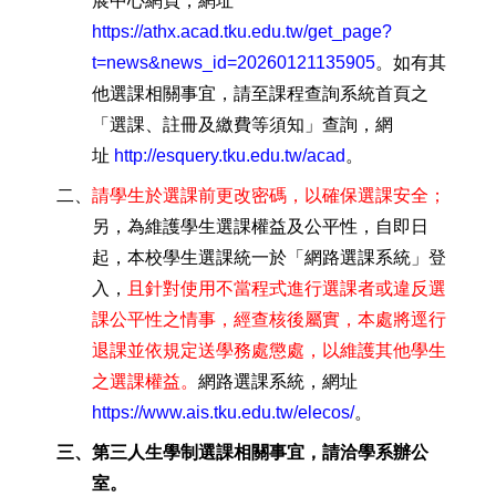
展中心網頁，網址
https://athx.acad.tku.edu.tw/get_page?
t=news&news_id=20260121135905
。如有其
他選課相關事宜，請至課程查詢系統首頁之
「選課、註冊及繳費等須知」查詢，網
址
http://esquery.tku.edu.tw/acad
。
二、
請學生於選課前更改密碼，以確保選課安全；
另，為維護學生選課權益及公平性，自即日
起，本校學生選課統一於「網路選課系統」登
入，
且針對使用不當程式進行選課者或違反選
課公平性之情事，經查核後屬實，本處將逕行
退課並依規定送學務處懲處，以維護其他學生
之選課權益。
網路選課系統，網址
https://www.ais.tku.edu.tw/elecos/
。
三、第三人生學制選課相關事宜，請洽學系辦公
室。