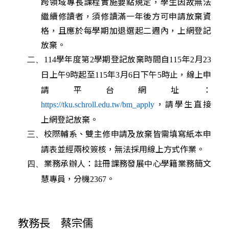
跨領域專長課程實施要點規定，學生因故無法
繼續修讀者，須修讀滿一年後方可申請放棄資
格，且應於每學期加退選起二週內，上網登記
放棄。
學年度第
學期登記放棄時間自
年
月
二、
114
2
115
2
23
日上午
時起至
年
月
日下午
時止，線上申
9
115
3
6
5
請平台網址：
，請學生直接
https://tku.schroll.edu.tw/bm_apply
上網登記放棄。
校際輔系、雙主修申請及放棄皆需填寫紙本申
三、
請表並經兩校簽核，無法採用線上方式作業。
業務承辦人：註冊課務發展中心學籍業務簡文
四、
慧專員，分機
。
2367
教務長 蔡宗
儒