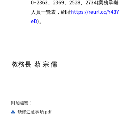
0~2363
2369
2528
2734(
、
、
、
業務承辦
https://reurl.cc/Y43Y
人員一覽表，網址
eD
)
。
教務長
蔡 宗 儒
附加檔案：
缺修注意事項.pdf