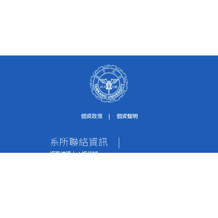
個資政策
|
個資聲明
系所聯絡資訊
|
網頁維護人：楊佳穎
個資保護聯絡窗口：紀淑珍助理
電話：02-2621-5656轉2612
傳真：02-2620-9651
地址：251301 新北市淡水區英專路151號 水環系
辦公室