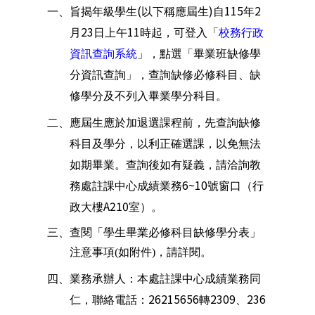
(
)
115
2
一、
旨揭年級學生
以下稱應屆生
自
年
23
11
月
日上午
時起，可登入「
校務行政
資訊查詢
系統
」，點選「畢業班缺修學
分資訊查詢」，查詢缺修必修科目、缺
修學分及不列入畢業學分科目。
二、應屆生應
於加退選課程前，先查詢缺修
科目及學分，以利正確選課，以免無法
如期畢業。查詢後如有疑義，請洽詢教
6~10
務處註課中心成績業務
號窗口（行
A210
政大樓
室）。
三、查閱「學生畢業必修科目缺修學分表」
注意事項
(
如附件
)
，請詳閱
。
四、
業務承辦人：本處註課中心成績業務同
26215656
2309
236
仁，
聯絡電話：
轉
、