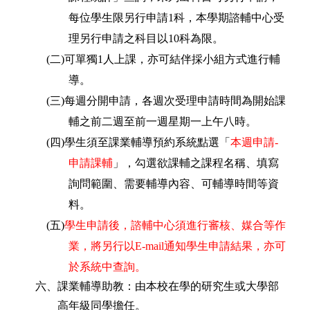
每位學生限另行申請
1
科，本學期
諮輔中心
受
理另行申請之科目以
10
科為限。
(
二
)
可單獨
1
人上課，亦可結伴採小組方式進行輔
導。
(
三
)
每週分開申請，各週次受理申請時間為開始課
輔之前二週至前一週星期一上午八時。
(
四
)
學生須至課業輔導預約系統點選「
本週申請
-
申請課輔
」，勾選欲課輔之課程名稱、填寫
詢問範圍、需要輔導內容、可輔導時間等資
料。
(
五
)
學生申請後，諮輔中心
須進行審核、媒合等作
業，將另行以
E-mail
通知學生申請結果，亦可
於系統中查詢。
六、課業輔導助教：由本校在學的研究生或大學部
高年級同學擔任。