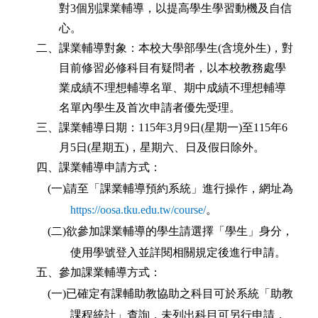
對
3
個別課業輔導，以提高學生學習動機及自信
心。
二、課業輔導對象：本校大學部學生
(
含境外生
)
，對
目前修習必修科目有疑問者，以本校教務處學
業成績不理想輔導名單、期中成績不理想輔導
名單內學生及首次申請者優先受理。
三、課業輔導日期：
115
年
3
月
9
日
(
星期一
)
至
115
年
6
月
5
日
(
星期五
)
，星期六、日及假日除外。
四、課業輔導申請方式：
(
一
)
請至「課業輔導預約系統」進行操作，網址為
https://oosa.tku.edu.tw/course/
。
(
二
)
欲參加課業輔導的學生請選擇「學生」身分，
使用學號登入並詳閱相關規定後進行申請。
五、參加課業輔導方式：
(
一
)
已確定有課輔助教協助之科目可於系統
「助教
課程統計」查詢
，未列出科目可另行申請，