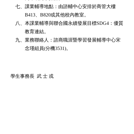
七、課業輔導地點：由諮輔中心安排於商管大樓
B413
、
B820
或其他校內教室。
八、本課業輔導與聯合國永續發展目標
SDG4
：優質
教育連結。
九、業務聯絡人：諮商職涯暨學習發展輔導中心宋
念瑾組員
(
分機
3531)
。
學生事務長
武 士 戎