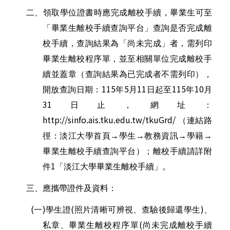
二、領取學位證書時應完成離校手續，畢業生可至
「畢業生離校手續查詢平台」查詢是否完成離
校手續，查詢結果為「尚未完成」者，需列印
畢業生離校程序單，並至相關單位完成離校手
續並蓋章（查詢結果為已完成者不需列印），
115
5
11
115
10
開放查詢日期：
年
月
日起至
年
月
31
日止，網址：
http://sinfo.ais.tku.edu.tw/tkuGrd/
（連結路
徑：淡江大學首頁→學生→教務資訊→學籍→
畢業生離校手續查詢平台）
；離校手續請詳附
1
件
「淡江大學畢業生離校手續
」。
三、應攜帶證件及資料：
(
)
(
)
一
學生證
照片清晰可辨視、查驗後歸還學生
、
(
私章、畢業生離校程序單
尚未完成離校手續