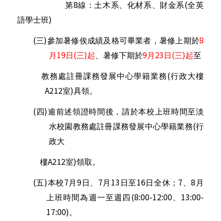
8
(
第
線：土木系、化材系、財金系
全英
)
語學士班
(
)
8
三
參加暑修俟成績及格可畢業者，暑修上期於
19
(
)
9
23
(
)
月
日
三
起
、暑修下期於
月
日
三
起
至
(
教務處註冊課務發展中心學籍業務
行政大樓
A212
)
室
具領。
(
)
四
逾前述領證時間後，請於本校上班時間至淡
(
水校園教務處
註冊課務發展中心學籍業務
行
政大
A212
)
樓
室
領取。
(
)
7
9
7
13
16
7
8
五
本校
月
日、
月
日至
日全休；
、
月
(8:00-12:00
13:00-
上班時間為週一至週四
、
17:00)
。