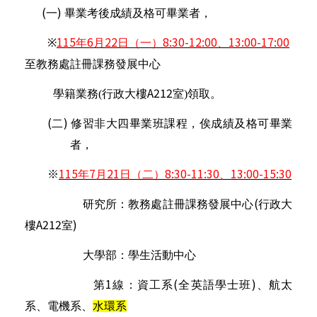
(
)
一
畢業考後成績及格可畢業者，
115
6
22
8:30-12:00
13:00-17:00
※
年
月
日（一）
、
至教務處註冊課務發展中心
A212
學籍業務
(
行政大樓
室
)
領取
。
(
)
二
修習非大四畢業班課程，俟成績及格可畢業
者，
※
115
7
21
8:30-11:30
13:00-15:30
年
月
日（二）
、
(
研究所：教務處註冊課務發展中心
行政大
A212
)
樓
室
大學部：學生活動中心
1
(
)
第
線：資工系
全英語學士班
、航太
系、電機系、
水環系