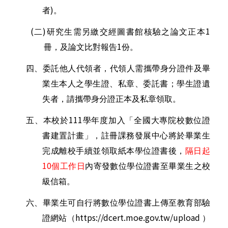
)
者
。
(
)
1
二
研究生需另繳交經圖書館核驗之論文正本
1
冊，及論文比對報告
份。
四、委託他人代領者，代領人需攜帶身分證件及畢
業生本人之學生證、私章、委託書；學生證遺
失者，請攜帶身分證正本及私章領取。
111
五、本校於
學年度加入「全國大專院校數位證
書建置計畫」，註冊課務發展中心將於畢業生
完成離校手續並領取紙本學位證書後，
隔日起
10
個工作日
內寄發數位學位證書至畢業生之校
級信箱。
六、畢業生可自行將數位學位證書上傳至教育部驗
https://dcert.moe.gov.tw/upload
證網站（
）