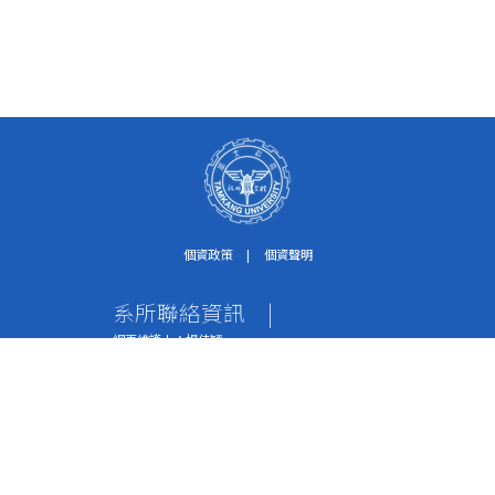
個資政策
|
個資聲明
系所聯絡資訊
|
網頁維護人：楊佳穎
個資保護聯絡窗口：紀淑珍助理
電話：02-2621-5656轉2612
傳真：02-2620-9651
地址：251301 新北市淡水區英專路151號 水環系
辦公室