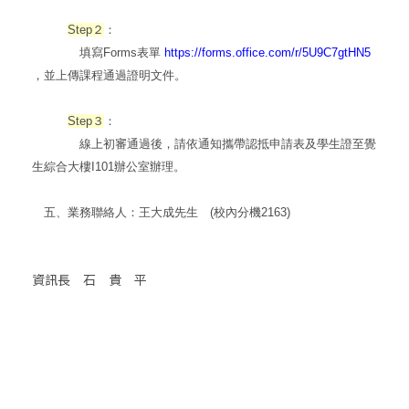
Step２
：
填寫Forms表單
https://forms.office.com/r/5U9C7gtHN5
，並上傳課程通過證明文件。
Step３
：
線上初審通過後，請依通知攜帶認抵申請表及學生證至覺
生綜合大樓I101辦公室辦理。
五、業務聯絡人：
王大成先生 (校內分機2163)
資訊長 石 貴 平