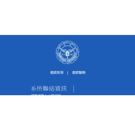
個資政策
|
個資聲明
系所聯絡資訊
|
網頁維護人：楊佳穎
個資保護聯絡窗口：紀淑珍助理
電話：02-2621-5656轉2612
傳真：02-2620-9651
地址：251301 新北市淡水區英專路151號 水環系
辦公室