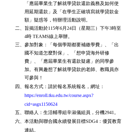
「應屆畢業生了解就學貸款還款義務及如何使
用延期還款」及「在學生正確填寫就學貸款金
額」疑惑等，特辦理活動說明。
二、旨揭活動於
115
年
6
月
24
日（星期三）下午
3
時至
4
時
TEAMS
線上舉辦。
三、參加對象：「每個學期都要補繳學費」、「出
國不知道怎麼對保」、「想申貸海外研修
費」、「應屆畢業生有還款疑慮」的同學參
加。有興趣想了解就學貸款的老師、教職員亦
可參與！
四、報名方式：請於報名系統報名，網址：
https://enroll.tku.edu.tw/course.aspx?
cid=asgx1150624
五、聯絡人：生活輔導組辛淑儀組員，分機
2941
。
六、本活動與聯合國永續發展目標
SDG4：
優質教育
連結。