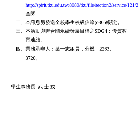
http://spirit.tku.edu.tw:8080/tku/file/section2/service/121
查閱。
二、本訊息另發送全校學生校級
信箱
(o365
帳號
)
。
三、本活動與聯合國永續發展目標之
SDG4
：優質教
育連結。
四、
業務承辦人：葉一志組員，分機：
2263
、
3720
。
學生事務長
武 士 戎