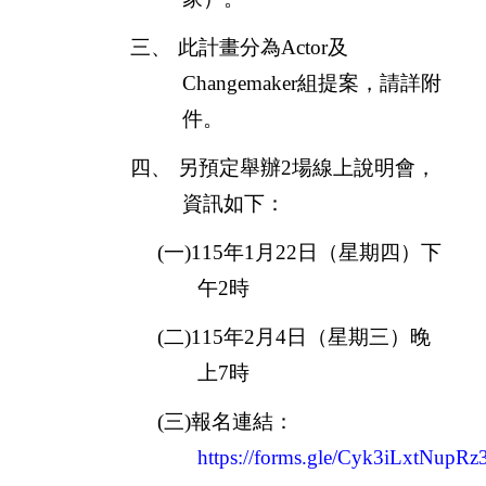
三、
此計畫分為
Actor
及
Changemaker
組提案，請詳附
件。
四、
另預定舉辦
2
場線上說明會，
資訊如下：
(
一
)115
年
1
月
22
日（星期四）
下
午2
時
(
二
)115
年
2
月
4
日（星期三）晚
上7時
(
三
)
報名連結：
https://forms.gle/Cyk3iLxtNupRz