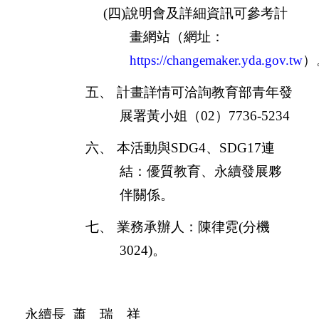
(
四
)
說明會及詳細資訊可參考計
畫網站（網址：
https://changemaker.yda.gov.tw
）
五、
計畫詳情可洽詢教育部青年發
展署黃小姐（
02
）
7736-5234
六、
本活動與
SDG4
、
SDG17
連
結：優質教育、永續發展夥
伴關係。
七、
業務承辦人：陳律霓
(
分機
3024)
。
永續長
蕭 瑞 祥