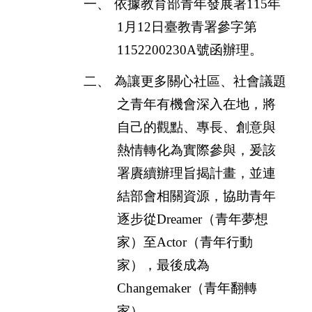
一、
依據教育部青年發展署
115
年
1
月
12
日臺教青署參字第
1152200230A
號函辦理。
二、
為讓更多關心社區、社會議題
之青年有機會深入在地，將
自己的觀點、專長、創意與
熱情轉化為實際參與，爰該
署賡續辦理旨揭計畫，並連
結部會相關資源，協助青年
逐步從
Dreamer
（青年夢想
家）至
Actor
（青年行動
家），最後成為
Changemaker
（青年翻轉
家）。