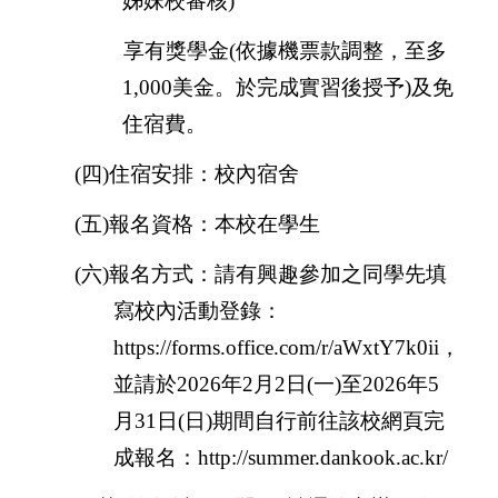
姊妹校審核
)
享有獎學金
(
依據機票款調整，至多
1,000
美金。於完成實習後授予
)
及免
住宿費。
(
四
)
住宿安排：校內宿舍
(
五
)
報名資格：本校在學生
(
六
)
報名方式：請有興趣參加之同學先填
寫校內活動登錄：
https://forms.office.com/r/aWxtY7k0ii
，
並請於
2026
年
2
月
2
日
(
一
)
至
2026
年
5
月
31
日
(
日
)
期間自行前往該校網頁完
成報名：
http://summer.dankook.ac.kr/