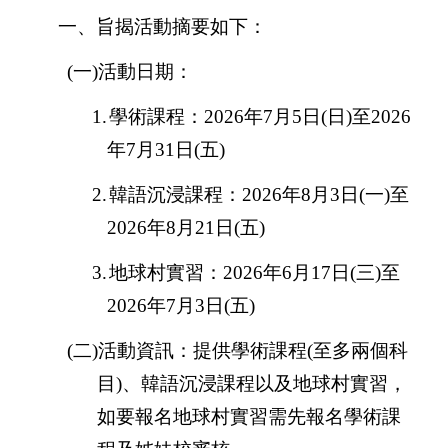
一、旨揭活動摘要如下：
(
一
)
活動日期：
1.
學術課程：
2026
年
7
月
5
日
(
日
)
至
2026
年
7
月
31
日
(
五
)
2.
韓語沉浸課程：
2026
年
8
月
3
日
(
一
)
至
2026
年
8
月
21
日
(
五
)
3.
地球村實習：
2026
年
6
月
17
日
(
三
)
至
2026
年
7
月
3
日
(
五
)
(
二
)
活動資訊：提供學術課程
(
至多兩個科
目
)
、韓語沉浸課程以及地球村實習，
如要報名地球村實習需先報名學術課