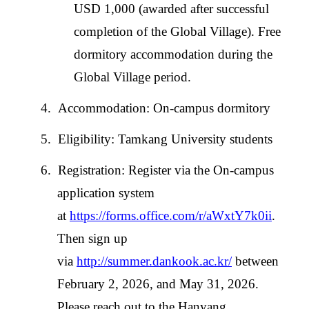
USD 1,000 (awarded after successful
completion of the Global Village). Free
dormitory accommodation during the
Global Village period.
4.
Accommodation: On-campus dormitory
5.
Eligibility: Tamkang University students
6.
Registration: Register via the On-campus
application system
at
https://forms.office.com/r/aWxtY7k0ii
.
Then sign up
via
http://summer.dankook.ac.kr/
between
February 2, 2026, and May 31, 2026.
Please reach out to the Hanyang