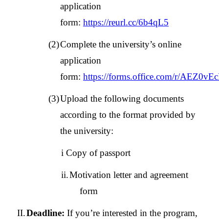
application
form:
https://reurl.cc/6b4qL5
(2)
Complete the university’s online
application
form:
https://forms.office.com/r/AEZ0vE
(3)
Upload the following documents
according to the format provided by
the university:
i Copy of passport
ii.
Motivation letter and agreement
form
II.
Deadline:
If you’re interested in the program,