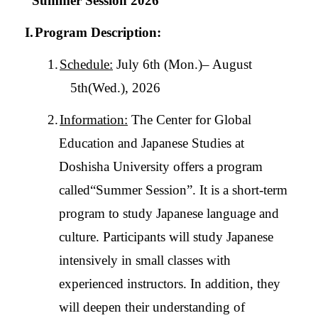
“Summer Session 2026”
I.
Program Description:
1.
Schedule:
July 6th (Mon.)– August
5th(Wed.), 2026
2.
Information:
The Center for Global
Education and Japanese Studies at
Doshisha University offers a program
called
“
Summer Session
”
. It is a short-term
program to study Japanese language and
culture. Participants will study Japanese
intensively in small classes with
experienced instructors. In addition, they
will deepen their understanding of