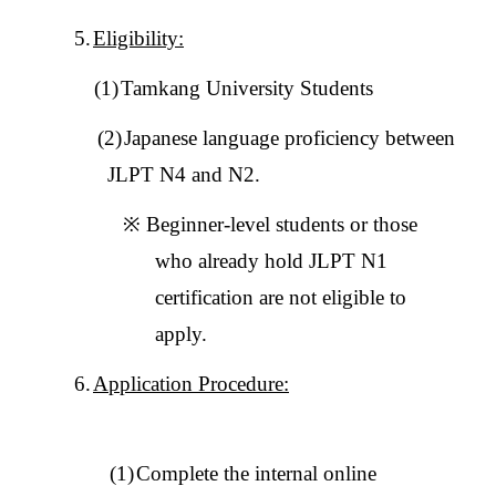
5.
Eligibility:
(1)
Tamkang University Students
(2)
Japanese language proficiency between
JLPT N4 and N2.
※
Beginner-level students or those
who already hold JLPT N1
certification are not eligible to
apply.
6.
Application Procedure:
(1)
Complete the internal online