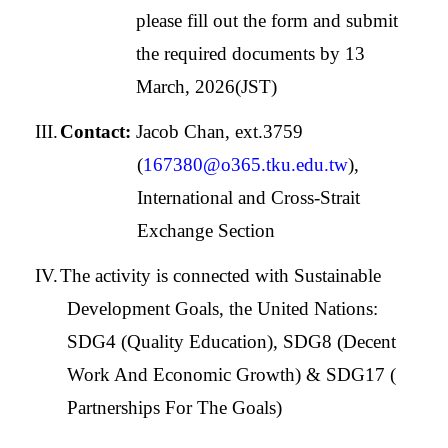
please fill out the form and submit
the required documents by 13
March, 2026(JST)
III.
Contact:
Jacob Chan, ext.3759
(
167380@o365.tku.edu.tw
)
,
International and Cross-Strait
Exchange Section
IV.
The activity is connected with Sustainable
Development Goals, the United Nations:
SDG4 (Quality Education), SDG8 (Decent
Work And Economic Growth) & SDG17 (
Partnerships For The Goals)