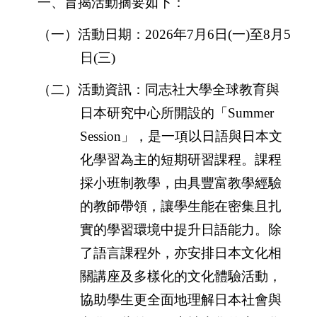
一、旨揭活動摘要如下：
（一）活動日期：
2026
年
7
月
6
日
(
一
)
至
8
月
5
日
(
三
)
（二）活動資訊：同志社大學全球教育與
日本研究中心所開設的「
Summer
Session
」，是一項以日語與日本文
化學習為主的短期研習課程。課程
採小班制教學，由具豐富教學經驗
的教師帶領，讓學生能在密集且扎
實的學習環境中提升日語能力。除
了語言課程外，亦安排日本文化相
關講座及多樣化的文化體驗活動，
協助學生更全面地理解日本社會與