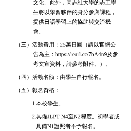
文化。此外，同志社大學的志工學
生將以學習夥伴的身分參與課程，
提供日語學習上的協助與交流機
會。
（三）活動費用：
25
萬日圓（請以官網公
告為主：
https://reurl.cc/7bA4n9
及參
考文宣資料，請參考附件。）。
（四）活動名額：由學生自行報名。
（五）報名資格：
1.
本校學生。
2.
具備
JLPT N4
至
N2
程度。初學者或
具備
N1
證照者不予報名。