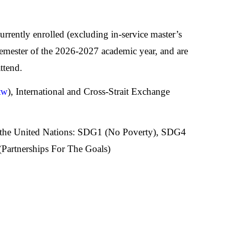
rrently enrolled (excluding in-service master’s
semester of the 2026-2027 academic year, and are
ttend.
tw
), International and Cross-Strait Exchange
s, the United Nations: SDG1 (No Poverty), SDG4
Partnerships For The Goals)