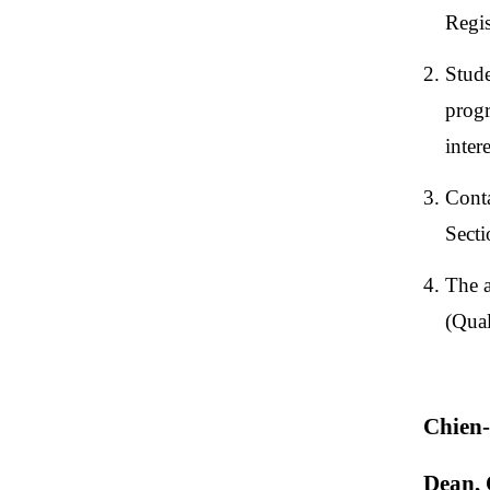
Regis
2. Stud
progr
inter
3. Cont
Secti
4. The 
(Qual
Chien
Dean, 