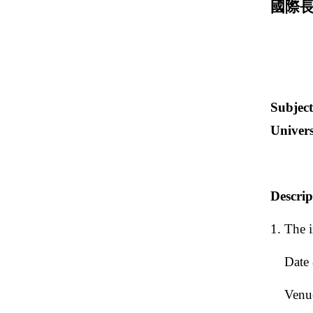
國際
Subject
Univers
Descrip
1. The i
Date 
Venue