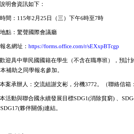
說明會資訊如下：
時間：
115
年
2
月
25
日（三）下午
6
時至
7
時
地點：驚聲國際會議廳
報名網址：
https://forms.office.com/r/sEXxpBTcgp
歡迎具中華民國國籍在學生（不含在職專班），預計
本補助之同學報名參加。
本案承辦人：交流組謝文彬，分機
3772
。（聯絡信箱
本活動與聯合國永續發展目標
SDG1(
消除貧窮
)
、
SDG
SDG17(
夥伴關係
)
連結。