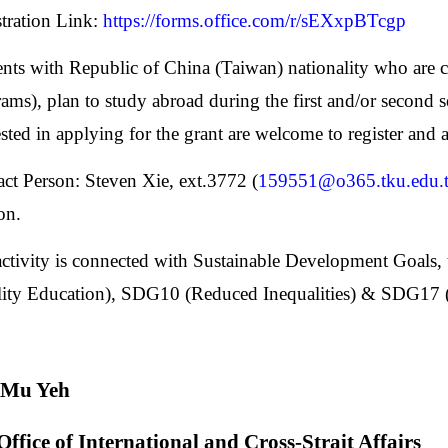
tration Link:
https://forms.office.com/r/sEXxpBTcgp
ents with Republic of China (Taiwan) nationality who are cu
ams), plan to study abroad during the first and/or second 
ested in applying for the grant are welcome to register and a
act Person: Steven Xie, ext.3772 (
159551@o365.tku.edu.
on.
activity is connected with Sustainable Development Goal
ity Education), SDG10 (Reduced Inequalities) & SDG17 (
-Mu Yeh
Office of International and Cross-Strait Affairs