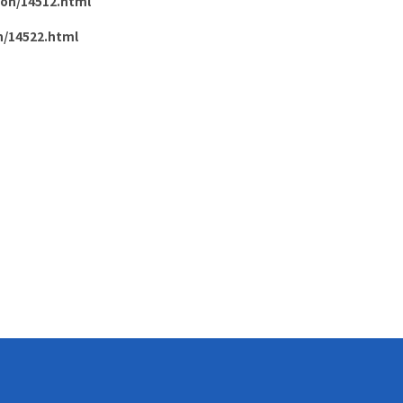
ion/14512.html
n/14522.html