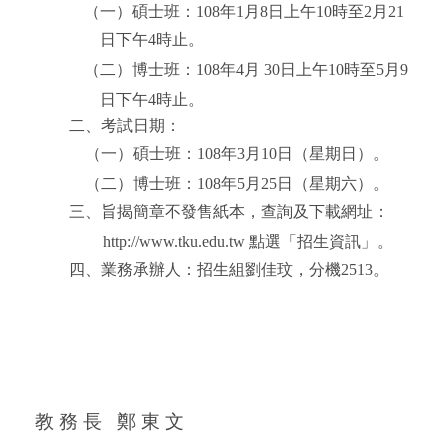
（一）碩士班：
108
年
1
月
8
日上午
10
時至
2
月
21
日下午
4
時止。
（二）
博士班
：
108年4月 30日上午10時至5月9
日下午4時止
。
二、考試日期：
（一）碩士班：
108
年
3
月
10
日（星期日）。
（二）
博士班
：
108
年
5
月
25
日
（星期六）
。
三、旨揭簡章不發售紙本，查詢及下載網址：
http://www.tku.edu.tw
點選「招生資訊」。
四、業務承辦人：招生組劉佳玟，分機
2513
。
教 務 長
鄭 東 文