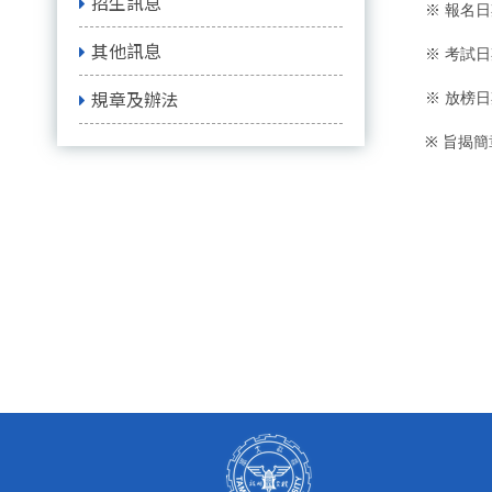
招生訊息
※ 報名
其他訊息
※ 考試
規章及辦法
※ 放榜
※
旨揭簡