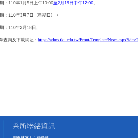
日期：
110
年
1
月
5
日上午
10:00
至
2
月
19
日中午
12:00
。
年
3
月
7
日（星期日）。
日期：
110
日期
：
110
年
3
月
18
日。
章查詢及下載網址：
https://adms.tku.edu.tw/Front/Template/News.aspx?i
系所聯絡資訊
|
網頁維護人：楊佳穎