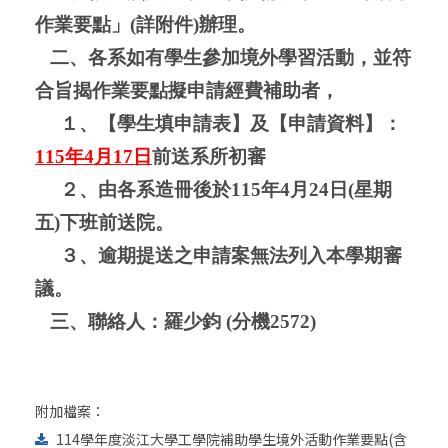
作業要點」
(
詳附件
)
辦理。
二、各系如有學生參加境外學習活動，並符
合旨揭作業要點擬申請經費補助者，
１、【學生填申請表】及【申請資料】：
115
年
4
月
17
日
前送系所初審
２、由各系造冊後於
115
年
4
月
24
日
(
星期
五
)
下班前送院。
３、逾期提送之申請案無法列入本學期審
議。
三、
聯絡人：羅少鈞
(
分機
2572)
附加檔案：
114學年度淡江大學工學院補助學生境外活動作業要點(含