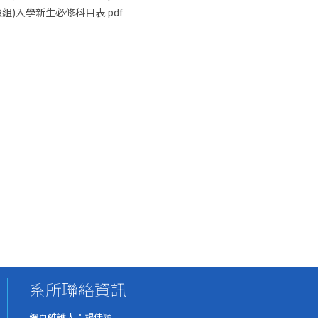
(環組)入學新生必修科目表.pdf
系所聯絡資訊
|
網頁維護人：楊佳穎