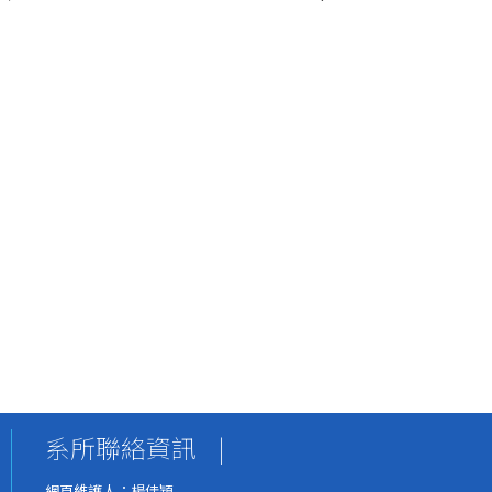
系所聯絡資訊
|
網頁維護人：楊佳穎