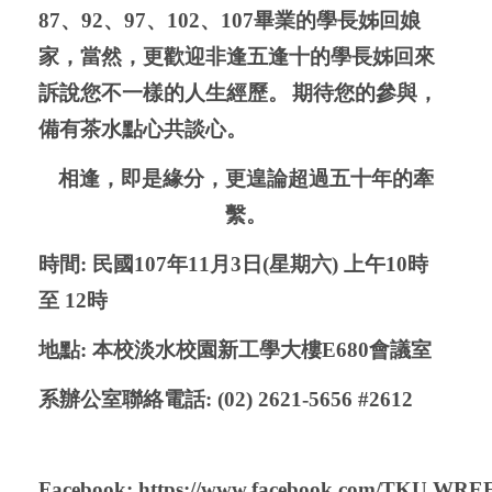
87
、
92
、
97
、
102
、
107
畢業的學長姊回娘
家，當然，更歡迎非逢五逢十的學長姊回來
訴說您不一樣的人生經歷。
期待您的參與，
備有茶水點心共談心。
相逢，即是緣分，更遑論超過五十年的牽
繫。
時間
:
民國
107
年
11
月
3
日
(
星期六
)
上午
10
時
至
12
時
地點
:
本校淡水校園新工學大樓
E680
會議室
系辦公室聯絡電話
: (02) 2621-5656 #2612
Facebook:
https://www.facebook.com/TKU.WRE