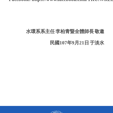
水環系系主任
李柏青暨全體師長
敬邀
民國
107
年
9
月
21
日
于淡水