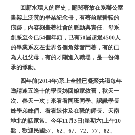
回顧水環人的歷史，翻閱著放在系辦公室
書架上泛黃的畢業紀念冊，有著前輩耕耘的
痕跡，內容刻畫著社會的脈動與責任。母系
創系至今已
54
個年頭，已有
50
屆超過
4500
人
的畢業系友在世界各個角落奮鬥著，有的已
為人祖父母，有的才剛進入職場，是一份傳
承的悸動。
四年前
(2014
年
)
系上全體已凝聚共識每年
邀請逢五逢十的學長姊回娘家敘舊，秋天一
次、春天一次；來看看同班同學、認識學長
姊學弟妹們、看看退休及在職的師長、天南
地北的話家常。今年
11
月
3
日
(
星期六
)
上午
10
點，歡迎民國
57
、
62
、
67
、
72
、
77
、
82
、