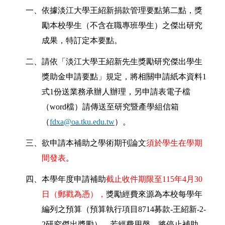
一、
依據淡江大學王紹新捐款管理要點第二點，獎
勵本校學生（不含在職專班學生）之傑出研究
成果，特訂定本要點。
二、
請依「淡江大學王紹新先生獎勵研究傑出學生
獎助金申請要點」規定，將相關申請紙本資料
1
式
1
份送業務承辦人辦理，另申請表電子檔
（
word
檔）請傳送至研究暨產學組信箱
（
fdxa@oa.tku.edu.tw
）。
三、
欲申請本補助之學術期刊論文
須於學生在學期
間發表
。
四、
本學年度申請補助
截止收件期限至
115
年
4
月
30
日（郵戳為憑），
獎勵經費來源為本校每學年
編列之預算
（預算執行項目
8714
募款
-
王紹新
-2-
2
研究傑出獎勵）
，若經費用磬，將停止補助。