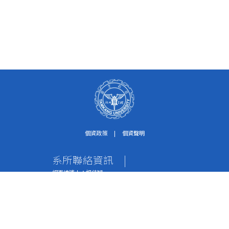
個資政策
|
個資聲明
系所聯絡資訊
|
網頁維護人：楊佳穎
個資保護聯絡窗口：紀淑珍助理
電話：02-2621-5656轉2612
傳真：02-2620-9651
地址：251301 新北市淡水區英專路151號 水環系
辦公室