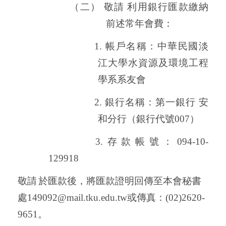
（二）
敬請 利用銀行匯款繳納
前述常年會費：
1.
帳戶名稱：中華民國淡
江大學水資源及環境工程
學系系友會
2.
銀行名稱：第一銀行 安
和分行（銀行代號
007
）
3.
存款帳號：
094-10-
129918
敬
請
於匯款後
，
將匯款證明回傳至本會秘書
處
149092@mail.tku.edu.tw
或傳真：
(02)2620-
9651
。