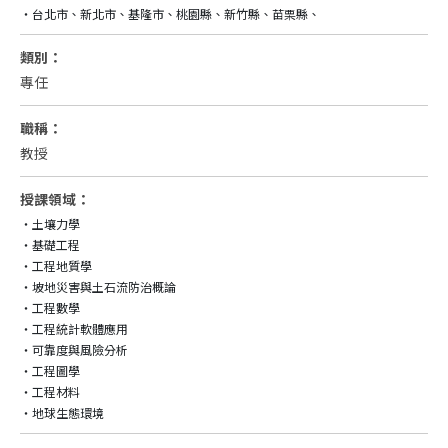
類別：
專任
職稱：
教授
授課領域：
‧土壤力學

‧基礎工程

‧工程地質學

‧坡地災害與土石流防治概論

‧工程數學

‧工程統計軟體應用

‧可靠度與風險分析

‧工程圖學

‧工程材料
