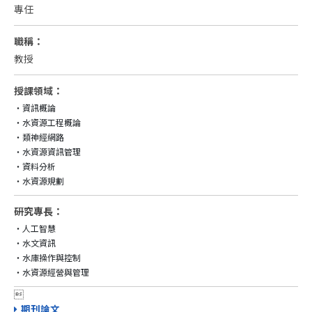
專任
職稱：
教授
授課領域：
‧資訊概論

‧水資源工程概論

‧類神經網路

‧水資源資訊管理

‧資料分析

‧水資源規劃
研究專長：
‧人工智慧

‧水文資訊

‧水庫操作與控制

‧水資源經營與管理

期刊論文