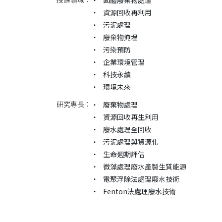
‧	固體廢棄物處理

‧	資源回收再利用

‧	污泥處理

‧	廢棄物掩埋

‧	污染預防

‧	企業環境管理

‧	科技永續

研究專長：
‧	廢棄物處理

‧	資源回收再生利用

‧	廢水處理全回收

‧	污泥處理與資源化

‧	生命週期評估

‧	微藻處理廢水產製生質能源

‧	電聚浮除法處理廢水技術
