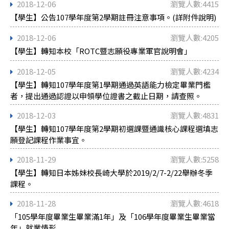
2018-12-06
瀏覽人數:4415
【學生】公告107學年度第2學期註冊注意事項。(詳附件說明)
2018-12-06
瀏覽人數:4205
【學生】轉知本校「ROTC暨志願役專業軍官說明會」
2018-12-05
瀏覽人數:4234
【學生】轉知107學年度第1學期通過英語能力檢定畢業門檻
者，提出通過認證以申領學位證書之截止日期，請查照。
2018-12-03
瀏覽人數:4831
【學生】轉知107學年度第2學期初選課暨通識核心課程選填志
願登記課程作業事宜。
2018-11-29
瀏覽人數:5258
【學生】轉知日本姊妹校長崎大學於2019/2/7-2/22舉辦冬季
課程。
2018-11-28
瀏覽人數:4618
「105學年度畢業生畢業滿1年」及「106學年度畢業生畢業當
年」就業情形