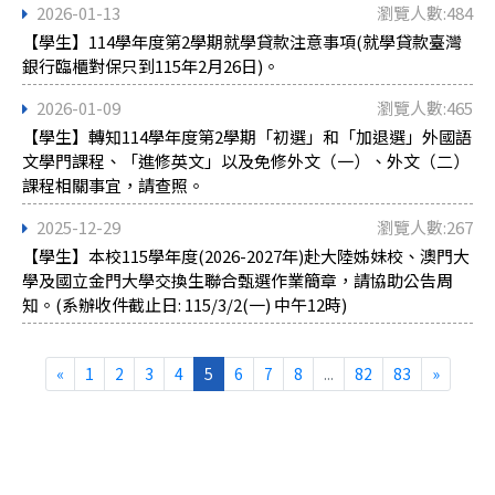
2026-01-13
瀏覽人數:484
【學生】114學年度第2學期就學貸款注意事項(就學貸款臺灣
銀行臨櫃對保只到115年2月26日)。
2026-01-09
瀏覽人數:465
【學生】轉知114學年度第2學期「初選」和「加退選」外國語
文學門課程、「進修英文」以及免修外文（一）、外文（二）
課程相關事宜，請查照。
2025-12-29
瀏覽人數:267
【學生】本校115學年度(2026-2027年)赴大陸姊妹校、澳門大
學及國立金門大學交換生聯合甄選作業簡章，請協助公告周
知。(系辦收件截止日: 115/3/2(一) 中午12時)
«
1
2
3
4
5
6
7
8
...
82
83
»