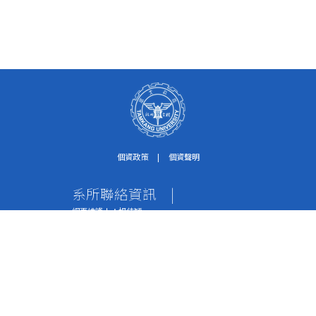
個資政策
|
個資聲明
系所聯絡資訊
|
網頁維護人：楊佳穎
個資保護聯絡窗口：紀淑珍助理
電話：02-2621-5656轉2612
傳真：02-2620-9651
地址：251301 新北市淡水區英專路151號 水環系
辦公室