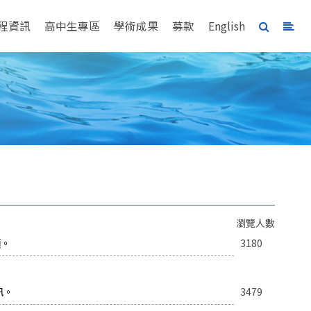
程資訊
高中生專區
學術成果
募款
English
瀏覽人數
項。
3180
訊。
3479