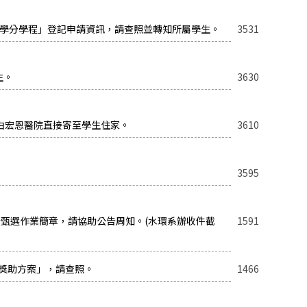
CA)學分學程」登記申請資訊，請查照並轉知所屬學生。
3531
生。
3630
續由宏恩醫院直接寄至學生住家。
3610
3595
聯合甄選作業簡章，請協助公告周知。(水環系辦收件截
1591
習獎助方案」，請查照。
1466