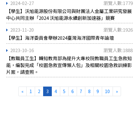
2024-02-27
瀏覽人數:1779
【學生】沃旭能源股份有限公司與財團法人金屬工業研究發展
中心共同主辦「2024 沃旭能源永續創新加速器」競賽
2023-11-20
瀏覽人數:1926
【學生】海洋委員會舉辦2024臺灣海洋國際青年論壇
2023-10-16
瀏覽人數:1888
【教職員工生】轉知教育部為提升大專校院教職員工生急救知
能，編製完成「校園急救宣傳懶人包」及相關校園急救訓練影
片案，請查照。
«
1
2
3
4
5
6
7
8
9
10
»