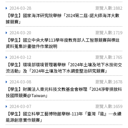
2024-03-28
瀏覽人數:1882
【學生】國家海洋研究院舉辦「2024第二屆-諾大師海洋大數
據競賽」
2024-03-20
瀏覽人數:1719
【學生】國立中央大學113學年度教育部人工智慧競賽與標註
資料蒐集計畫徵件作業說明
2024-03-12
瀏覽人數:1765
【學生】環境部環境管理署舉辦「2024年土壤及地下水技術交
流活動」及「2024年土壤及地下水調查整治研究競賽」
2024-03-08
瀏覽人數:1678
【學生】財團法人東元科技文教基金會辦理「2024淨零排放科
技國際競賽@Taiwan」
2024-03-07
瀏覽人數:1659
【學生】國立科學工藝博物館舉辦-113年「臺灣『能』─永續
能源創意實作競賽」