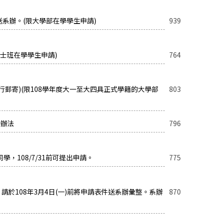
料送系辦。(限大學部在學學生申請)
939
碩士班在學學生申請)
764
(自行郵寄)(限108學年度大一至大四具正式學籍的大學部
803
助辦法
796
，108/7/31前可提出申請。
775
請於108年3月4日(一)前將申請表件送系辦彙整。系辦
870