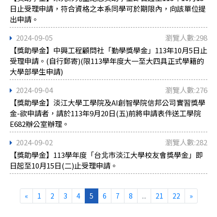
日止受理申請，符合資格之本系同學可於期限內，向該單位提
出申請。
2024-09-05
瀏覽人數:298
【獎助學金】中興工程顧問社「勤學獎學金」113年10月5日止
受理申請。(自行郵寄)(限113學年度大一至大四具正式學籍的
大學部學生申請)
2024-09-04
瀏覽人數:276
【獎助學金】淡江大學工學院及AI創智學院信邦公司實習獎學
金-欲申請者，請於113年9月20日(五)前將申請表件送工學院
E682辦公室辦理。
2024-09-02
瀏覽人數:282
【獎助學金】113學年度「台北市淡江大學校友會獎學金」即
日起至10月15日(二)止受理申請。
«
1
2
3
4
5
6
7
8
...
21
22
»