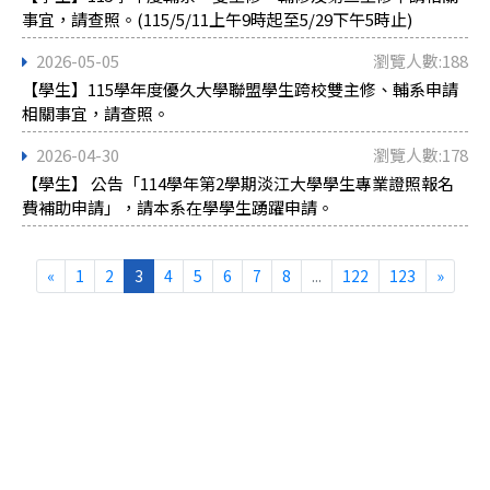
事宜，請查照。(115/5/11上午9時起至5/29下午5時止)
2026-05-05
瀏覽人數:188
【學生】115學年度優久大學聯盟學生跨校雙主修、輔系申請
相關事宜，請查照。
2026-04-30
瀏覽人數:178
【學生】 公告「114學年第2學期淡江大學學生專業證照報名
費補助申請」，請本系在學學生踴躍申請。
«
1
2
3
4
5
6
7
8
...
122
123
»