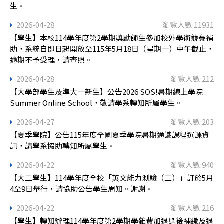
生。
2026-04-28
瀏覽人數:11931
【學生】本校114學年度第2學期獎勵師生參加校外學術競賽補
助，系統自即日起開放至115年5月18日（星期一）中午截止，
逾期不予受理，請查照。
2026-04-28
瀏覽人數:212
【大學部學生及準大一新生】公告2026 SOS!暑期線上學院
Summer Online School，敬請學系轉知所屬學生。
2026-04-27
瀏覽人數:203
【夏季學院】公告115年度全國夏季學院暑期通識課程選課資
訊，請學系協助轉知所屬學生。
2026-04-22
瀏覽人數:940
【大二學生】114學年度全校「英文能力測驗（二）」訂於5月
4至9日舉行，請協助公告學生周知。謝謝。
2026-04-22
瀏覽人數:216
【學生】轉知辦理114學年度第2學期學雜費加退選後補繳及退