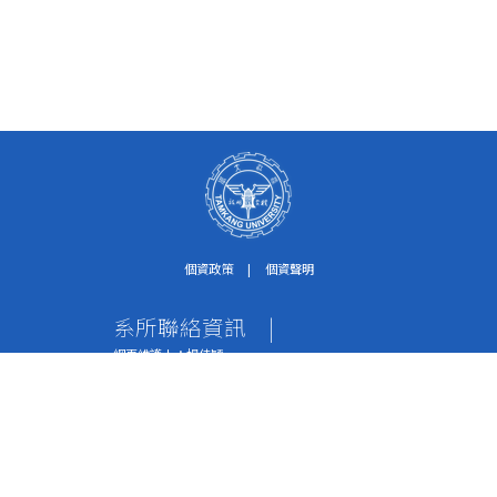
個資政策
|
個資聲明
系所聯絡資訊
|
網頁維護人：楊佳穎
個資保護聯絡窗口：紀淑珍助理
電話：02-2621-5656轉2612
傳真：02-2620-9651
地址：251301 新北市淡水區英專路151號 水環系
辦公室