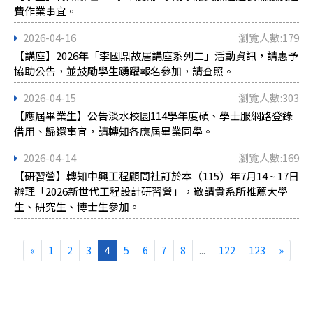
費作業事宜。
2026-04-16
瀏覽人數:179
【講座】2026年「李國鼎故居講座系列二」活動資訊，請惠予
協助公告，並鼓勵學生踴躍報名參加，請查照。
2026-04-15
瀏覽人數:303
【應屆畢業生】公告淡水校園114學年度碩、學士服網路登錄
借用、歸還事宜，請轉知各應屆畢業同學。
2026-04-14
瀏覽人數:169
【研習營】轉知中興工程顧問社訂於本（115）年7月14 ~ 17日
辦理「2026新世代工程設計研習營」，敬請貴系所推薦大學
生、研究生、博士生參加。
«
1
2
3
4
5
6
7
8
...
122
123
»