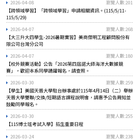
2026-04-08
瀏覽人數:201
【跨領域學習】「跨領域學習」申請相關資訊。(115/5/11-
115/5/29)
2026-04-07
瀏覽人數:268
【大三升大四學生-2026暑期實習】美商傑明工程顧問股份有
限公司台灣分公司
2026-04-07
瀏覽人數:180
【校外競賽活動】公告「2026第四屆諾大師海洋大數據競
賽」，歡迎本系同學踴躍報名，請查照。
2026-03-30
瀏覽人數:259
【學生】美國天普大學駐台辦事處於115年4月14日（二）舉辦
天普大學雙聯/交換/短期語言課程說明會，請惠予公告周知並
鼓勵同學報名。
2026-03-30
瀏覽人數:255
【115博士班考試入學】招生重要日程
2026-03-24
瀏覽人數:238