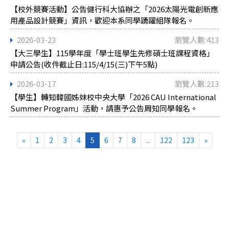
【校外競賽活動】公告健行科大協辦之「2026太陽光電創新應
用產品設計競賽」資訊，歡迎本系同學踴躍組隊報名。
2026-03-23
瀏覽人數:413
【大三學生】115學年度「學士班學生先修碩士班課程資格」
申請公告(收件截止日:115/4/15(三)下午5點)
2026-03-17
瀏覽人數:213
【學生】轉知韓國姊妹校中央大學「2026 CAU International
Summer Program」活動，請惠予公告周知同學報名。
«
1
2
3
4
5
6
7
8
...
122
123
»