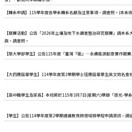
【轉系申請】115學年度各學系轉系名額及注意事項，請查照。(本系收件截止
【競賽活動】公告「2026年土壤及地下水調查整治研究競賽」請本系
與，請查照。
【限大學部學生】公告115年度「臺灣『能』―永續能源創意實作競
【大四應屆畢學生】114學年度第2學期學士班應屆畢業生英文姓名查
【高中職學生及家長】本校將於115年3月7日(星期六)舉辦「逐光-學
【學生】公告114學年度第2學期通識教育跨領域微學程申請資訊，請